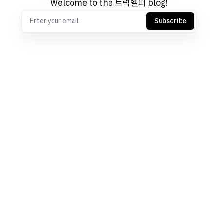
Welcome to the 트럭헬퍼 blog!
Subscribe